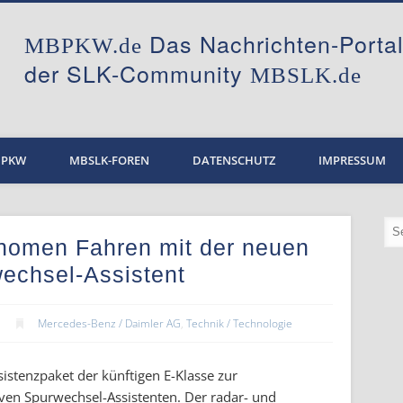
Das Nachrichten-Port
MBPKW.de
der SLK-Community
MBSLK.de
BPKW
MBSLK-FOREN
DATENSCHUTZ
IMPRESSUM
omen Fahren mit der neuen
wechsel-Assistent
Mercedes-Benz / Daimler AG
,
Technik / Technologie
istenzpaket der künftigen E-Klasse zur
ven Spurwechsel-Assistenten. Der radar- und