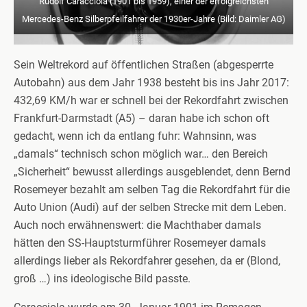
Rudolf Caracciola (1901 bis 1959), einer der erfolgreichsten
Mercedes-Benz Silberpfeilfahrer der 1930er-Jahre (Bild: Daimler AG)
Sein Weltrekord auf öffentlichen Straßen (abgesperrte
Autobahn) aus dem Jahr 1938 besteht bis ins Jahr 2017:
432,69 KM/h war er schnell bei der Rekordfahrt zwischen
Frankfurt-Darmstadt (A5) – daran habe ich schon oft
gedacht, wenn ich da entlang fuhr: Wahnsinn, was
„damals“ technisch schon möglich war… den Bereich
„Sicherheit“ bewusst allerdings ausgeblendet, denn Bernd
Rosemeyer bezahlt am selben Tag die Rekordfahrt für die
Auto Union (Audi) auf der selben Strecke mit dem Leben.
Auch noch erwähnenswert: die Machthaber damals
hätten den SS-Hauptsturmführer Rosemeyer damals
allerdings lieber als Rekordfahrer gesehen, da er (Blond,
groß …) ins ideologische Bild passte.