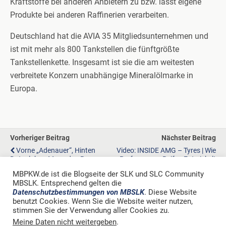
Kraftstoffe bei anderen Anbietern zu bzw. lässt eigene
Produkte bei anderen Raffinerien verarbeiten.
Deutschland hat die AVIA 35 Mitgliedsunternehmen und
ist mit mehr als 800 Tankstellen die fünftgrößte
Tankstellenkette. Insgesamt ist sie die am weitesten
verbreitete Konzern unabhängige Mineralölmarke in
Europa.
Vorheriger Beitrag
Nächster Beitrag
Vorne „Adenauer“, Hinten
Video: INSIDE AMG – Tyres | Wie
Datenlabor: Mercedes-Benz
Performance-Reifen Entwickelt
300 Messwagen
Werden
MBPKW.de ist die Blogseite der SLK und SLC Community
MBSLK. Entsprechend gelten die
Datenschutzbestimmungen von MBSLK
. Diese Website
benutzt Cookies. Wenn Sie die Website weiter nutzen,
stimmen Sie der Verwendung aller Cookies zu.
Zum Seitenanfang
Meine Daten nicht weitergeben
.