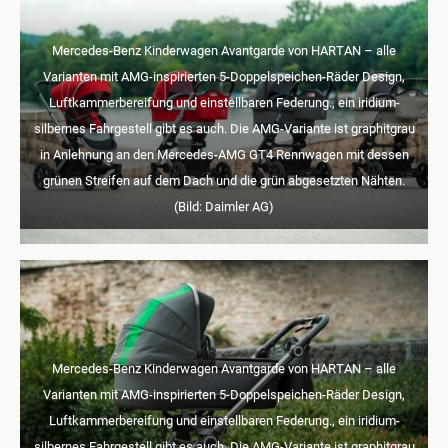
Mercedes-Benz Kinderwagen Avantgarde von HARTAN – alle
Varianten mit AMG-inspirierten 5-Doppelspeichen-Räder Design,
Luftkammerbereifung und einstellbaren Federung., ein iridium-
silbernes Fahrgestell gibt es auch. Die AMG-Variante ist graphitgrau
in Anlehnung an den Mercedes-AMG GT4 Rennwagen mit dessen
grünen Streifen auf dem Dach und die grün abgesetzten Nähten.
(Bild: Daimler AG)
Mercedes-Benz Kinderwagen Avantgarde von HARTAN – alle
Varianten mit AMG-inspirierten 5-Doppelspeichen-Räder Design,
Luftkammerbereifung und einstellbaren Federung., ein iridium-
silbernes Fahrgestell gibt es auch. Die AMG-Variante ist graphitgrau