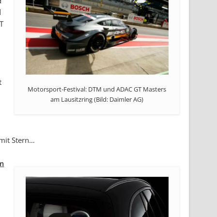
d
d
GT
t
Motorsport-Festival: DTM und ADAC GT Masters
am Lausitzring (Bild: Daimler AG)
 mit Stern…
am