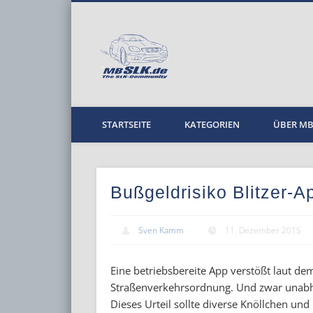
MBPKW
STARTSEITE
KATEGORIEN
ÜBER M
Bußgeldrisiko Blitzer-A
Sven Kamm
11. Dezember 2015
Eine betriebsbereite App verstößt laut de
Straßenverkehrsordnung. Und zwar unabhä
Dieses Urteil sollte diverse Knöllchen und