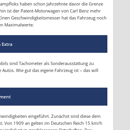
n Dampfloks haben schon Jahrzehnte davor die Grenze
in ist der Patent-Motorwagen von Carl Benz mehr
. Einen Geschwindigkeitsmesser hat das Fahrzeug noch
ten Maximalwerte.
 Extra
ils sind Tachometer als Sonderausstattung zu
 Autos. Wie gut das eigene Fahrzeug ist – das will
ument
windigkeiten eingeführt. Zunächst sind diese dem
st. Von 1909 an gelten im Deutschen Reich 15 km/h
schwindigkeit in geschlossenen Ortschaften. Das