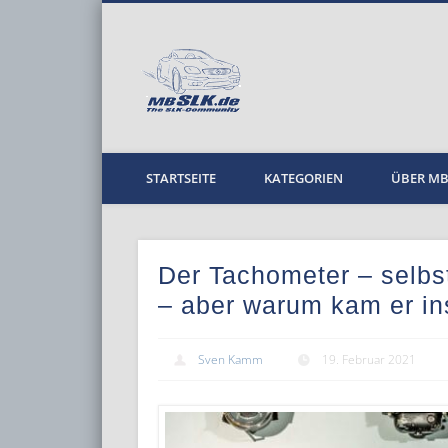
MBPKW
STARTSEITE
KATEGORIEN
ÜBER M
Der Tachometer – selbst
– aber warum kam er in
Sven Kamm
19. Februar 2021