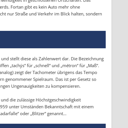
rds. Fortan gibt es kein Auto mehr ohne
ht nur Straße und Verkehr im Blick halten, sondern
und stellt diese als Zahlenwert dar. Die Bezeichnung
iffen „tachýs“ für „schnell“ und „métron“ für „Maß“.
 analog) zeigt der Tachometer übrigens das Tempo
ern genommener Spielraum. Das ist per Gesetz so
sungen Ungenauigkeiten zu kompensieren.
 und die zulässige Höchstgeschwindigkeit
t 1959 unter Umständen Bekanntschaft mit einem
darfalle“ oder „Blitzer“ genannt…