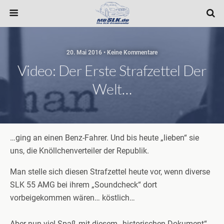
20. Mai 2016 • Keine Kommentare
Video: Der Erste Strafzettel Der
Welt…
…ging an einen Benz-Fahrer. Und bis heute „lieben“ sie
uns, die Knöllchenverteiler der Republik.
Man stelle sich diesen Strafzettel heute vor, wenn diverse
SLK 55 AMG bei ihrem „Soundcheck“ dort
vorbeigekommen wären… köstlich…
Aber nun viel Spaß mit diesem „historischen Dokument“