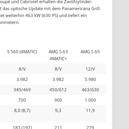
oupé und Cabriolet erhalten die Zwölfzylinder-
t das optische Update mit dem Panamericana Grill.
et weiterhin 463 kW (630 PS) und liefert ein
onmetern.
S 560 (4MATIC)
AMG S 63
AMG S 65
4MATIC+
8/V
8/V
12/V
3.982
3.982
5.980
345/469
450/612
463/630
700
900
1.000
8,0 (8,7)
9,3
11,9
183 (197)
211
279