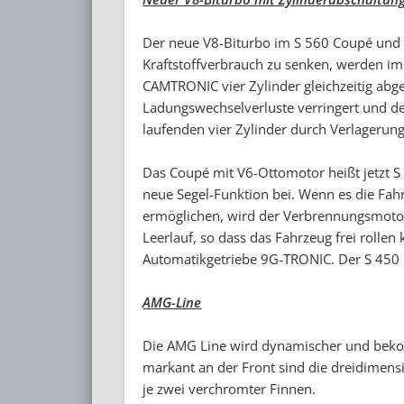
Der neue V8-Biturbo im S 560 Coupé und S
Kraftstoffverbrauch zu senken, werden im T
CAMTRONIC vier Zylinder gleichzeitig abg
Ladungswechselverluste verringert und 
laufenden vier Zylinder durch Verlagerun
Das Coupé mit V6-Ottomotor heißt jetzt S 4
neue Segel-Funktion bei. Wenn es die Fahr
ermöglichen, wird der Verbrennungsmotor
Leerlauf, so dass das Fahrzeug frei rollen
Automatikgetriebe 9G-TRONIC. Der S 450 be
AMG-Line
Die AMG Line wird dynamischer und beko
markant an der Front sind die dreidimens
je zwei verchromter Finnen.