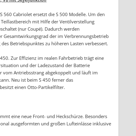
 560 Cabriolet ersetzt die S 500 Modelle. Um den
eillastbereich mit Hilfe der Ventilverstellung
eschaltet (nur Coupé). Dadurch werden
der Gesamtwirkungsgrad der im Verbrennungsbetrieb
g des Betriebspunktes zu höheren Lasten verbessert.
50. Zur Effizienz im realen Fahrbetrieb trägt eine
situation und der Ladezustand der Batterie
 vom Antriebsstrang abgekoppelt und läuft im
 kann. Neu ist beim S 450 ferner das
sitzt einen Otto-Partikelfilter.
mmt eine neue Front- und Heckschürze. Besonders
ional ausgeformten und großen Lufteinlässe inklusive