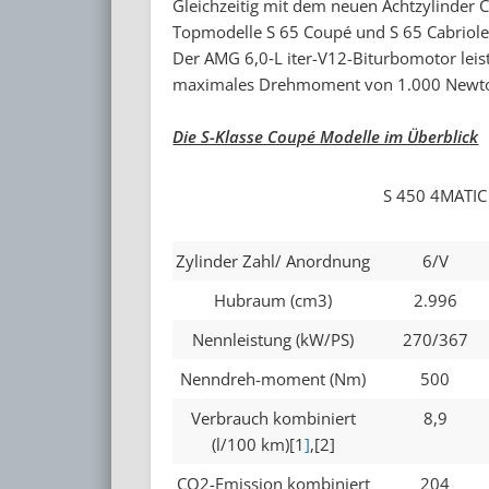
Gleichzeitig mit dem neuen Achtzylinder C
Topmodelle S 65 Coupé und S 65 Cabriole
Der AMG 6,0‑L iter-V12-Biturbomotor leist
maximales Drehmoment von 1.000 Newt
Die S-Klasse Coupé Modelle im Überblick
S 450 4MATIC
Zylinder Zahl/ Anordnung
6/V
Hubraum (cm3)
2.996
Nennleistung (kW/PS)
270/367
Nenndreh-moment (Nm)
500
Verbrauch kombiniert
8,9
(l/100 km)[1
]
,[2]
CO2-Emission kombiniert
204