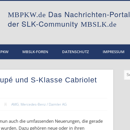
Das Nachrichten-Port
MBPKW.de
der SLK-Community
MBSLK.de
BPKW
MBSLK-FOREN
DATENSCHUTZ
IMPRESSUM
oupé und S-Klasse Cabriolet
AMG
,
Mercedes-Benz / Daimler AG
nun auch die umfassenden Neuerungen, die gerade
rt wurden. Dazu gehören neue oder in ihren