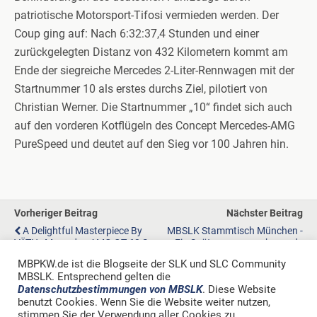
patriotische Motorsport-Tifosi vermieden werden. Der
Coup ging auf: Nach 6:32:37,4 Stunden und einer
zurückgelegten Distanz von 432 Kilometern kommt am
Ende der siegreiche Mercedes 2-Liter-Rennwagen mit der
Startnummer 10 als erstes durchs Ziel, pilotiert von
Christian Werner. Die Startnummer „10“ findet sich auch
auf den vorderen Kotflügeln des Concept Mercedes-AMG
PureSpeed und deutet auf den Sieg vor 100 Jahren hin.
Vorheriger Beitrag
Nächster Beitrag
A Delightful Masterpiece By
MBSLK Stammtisch München -
VÄTH: Mercedes-AMG GT 63 S
Ein Spätsommerwochenende
4MATIC+
Im Montafon
MBPKW.de ist die Blogseite der SLK und SLC Community
MBSLK. Entsprechend gelten die
Datenschutzbestimmungen von MBSLK
. Diese Website
benutzt Cookies. Wenn Sie die Website weiter nutzen,
stimmen Sie der Verwendung aller Cookies zu.
Zum Seitenanfang