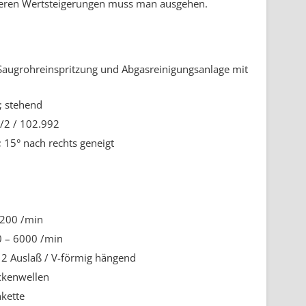
iteren Wertsteigerungen muss man ausgehen.
t Saugrohreinspritzung und Abgasreinigungsanlage mit
s; stehend
/2 / 102.992
e; 15° nach rechts geneigt
7200 /min
 – 6000 /min
, 2 Auslaß / V-förmig hängend
ckenwellen
nkette