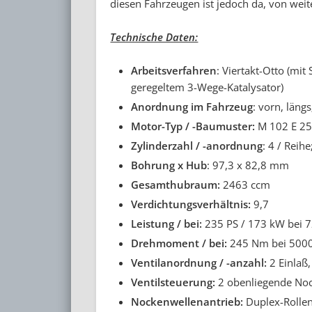
diesen Fahrzeugen ist jedoch da, von we
Technische Daten:
Arbeitsverfahren
: Viertakt-Otto (mi
geregeltem 3-Wege-Katalysator)
Anordnung im Fahrzeug
: vorn, läng
Motor-Typ / -Baumuster:
M 102 E 25
Zylinderzahl / -anordnung
: 4 / Reih
Bohrung x Hub
: 97,3 x 82,8 mm
Gesamthubraum:
2463 ccm
Verdichtungsverhältnis:
9,7
Leistung / bei:
235 PS / 173 kW bei 
Drehmoment / bei:
245 Nm bei 5000
Ventilanordnung / -anzahl:
2 Einlaß
Ventilsteuerung:
2 obenliegende No
Nockenwellenantrieb:
Duplex-Rolle