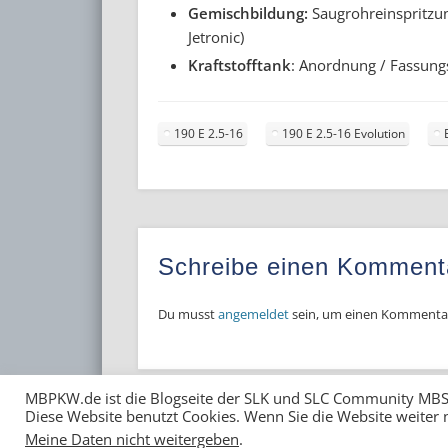
Gemischbildung:
Saugrohreinspritzu
Jetronic)
Kraftstofftank
: Anordnung / Fassun
190 E 2.5-16
190 E 2.5-16 Evolution
Schreibe einen Komment
Du musst
angemeldet
sein, um einen Kommenta
MBPKW.de ist die Blogseite der SLK und SLC Community MBS
Diese Website benutzt Cookies. Wenn Sie die Website weiter 
© 1999-2025 / MBSLK - Sven Kamm
Meine Daten nicht weitergeben
.