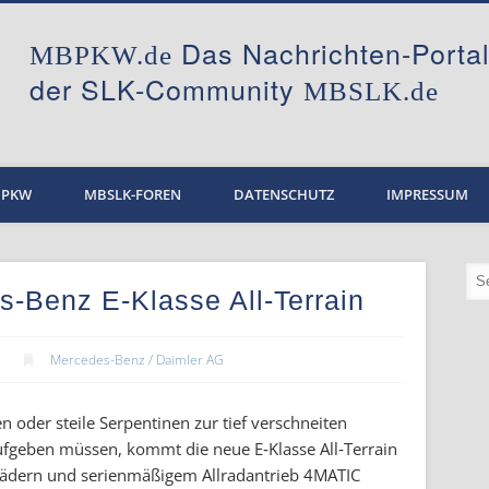
Das Nachrichten-Port
MBPKW.de
der SLK-Community
MBSLK.de
BPKW
MBSLK-FOREN
DATENSCHUTZ
IMPRESSUM
-Benz E-Klasse All-Terrain
Mercedes-Benz / Daimler AG
n oder steile Serpentinen zur tief verschneiten
ufgeben müssen, kommt die neue E‑Klasse All‑Terrain
Rädern und serienmäßigem Allradantrieb 4MATIC