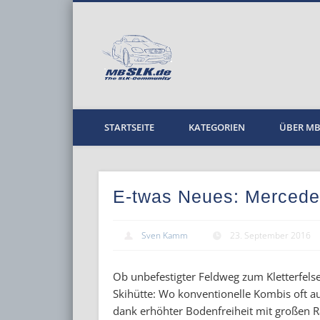
MBPKW
STARTSEITE
KATEGORIEN
ÜBER M
E-twas Neues: Mercedes
Sven Kamm
23. September 2016
Ob unbefestigter Feldweg zum Kletterfelse
Skihütte: Wo konventionelle Kombis oft a
dank erhöhter Bodenfreiheit mit großen 