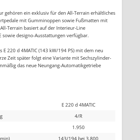
gehören ein exklusiv für den All‑Terrain erhältliches
Sportpedale mit Gumminoppen sowie Fußmatten mit
All‑Terrain basiert auf der Interieur-Line
sowie designo-Ausstattungen verfügbar.
 als E 220 d 4MATIC (143 kW/194 PS) mit dem neu
ze Zeit später folgt eine Variante mit Sechszylinder-
ienmäßig das neue Neungang-Automatikgetriebe
E 220 d 4MATIC
ng
4/R
1.950
/min)
143/194 bei 3.800