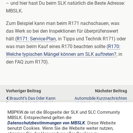
– und hier hast Du beim SLK natürlich die Beste Adresse:
MBSLK.
Zum Beispiel kann man beim R171 nachschauen, was
das Werk so bei den Inspektionen für überprüfenswert
hält (
R171: Service-Plan
, in Tipps und Technik R171) oder
was man beim Kauf eines R170 beachten sollte (
R170:
Welche typischen Mängel können am SLK auftreten?
, in
den FAQ zum R170).
Vorheriger Beitrag
Nächster Beitrag
Braucht’s Das Oder Kann
Automobile Kurznachrichten
Das Weg? SLK 32 AMG Als
46/2018 – Kleingehackt Und
Gullwing
Mundgerecht
MBPKW.de ist die Blogseite der SLK und SLC Community
MBSLK. Entsprechend gelten die
Datenschutzbestimmungen von MBSLK
. Diese Website
benutzt Cookies. Wenn Sie die Website weiter nutzen,