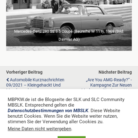
Mercedes-Benz 280 SE 3.5 Coupé (Baureihe W 111), 1969 (Bild:
Daimler AG)
Vorheriger Beitrag
Nächster Beitrag
Automobile Kurznachrichten
„Are You AMG-Ready?“ -
09/2021 – Kleingehackt Und
Kampagne Zur Neuen
Mundgerecht
Markenpositionierung Von
Mercedes-AMG
MBPKW.de ist die Blogseite der SLK und SLC Community
MBSLK. Entsprechend gelten die
Datenschutzbestimmungen von MBSLK
. Diese Website
benutzt Cookies. Wenn Sie die Website weiter nutzen,
stimmen Sie der Verwendung aller Cookies zu.
Zum Seitenanfang
Meine Daten nicht weitergeben
.
Mobil
Desktop