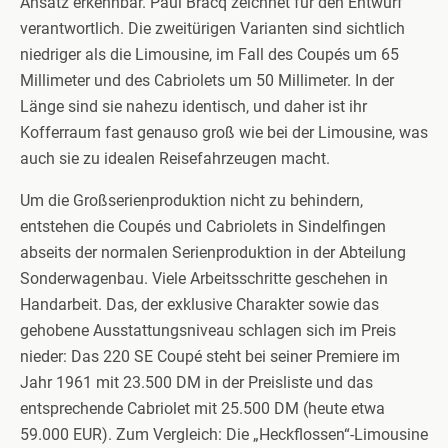
Ansatz erkennbar. Paul Bracq zeichnet für den Entwurf
verantwortlich. Die zweitürigen Varianten sind sichtlich
niedriger als die Limousine, im Fall des Coupés um 65
Millimeter und des Cabriolets um 50 Millimeter. In der
Länge sind sie nahezu identisch, und daher ist ihr
Kofferraum fast genauso groß wie bei der Limousine, was
auch sie zu idealen Reisefahrzeugen macht.
Um die Großserienproduktion nicht zu behindern,
entstehen die Coupés und Cabriolets in Sindelfingen
abseits der normalen Serienproduktion in der Abteilung
Sonderwagenbau. Viele Arbeitsschritte geschehen in
Handarbeit. Das, der exklusive Charakter sowie das
gehobene Ausstattungsniveau schlagen sich im Preis
nieder: Das 220 SE Coupé steht bei seiner Premiere im
Jahr 1961 mit 23.500 DM in der Preisliste und das
entsprechende Cabriolet mit 25.500 DM (heute etwa
59.000 EUR). Zum Vergleich: Die „Heckflossen“-Limousine