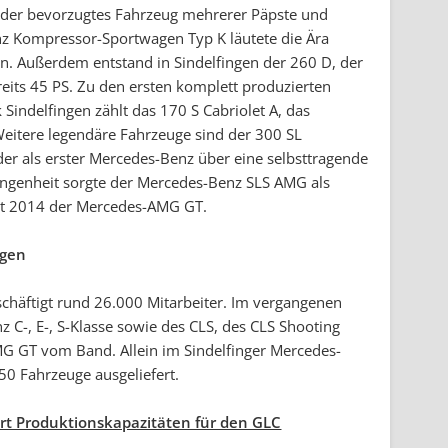
 der bevorzugtes Fahrzeug mehrerer Päpste und
z Kompressor-Sportwagen Typ K läutete die Ära
n. Außerdem entstand in Sindelfingen der 260 D, der
ereits 45 PS. Zu den ersten komplett produzierten
ndelfingen zählt das 170 S Cabriolet A, das
itere legendäre Fahrzeuge sind der 300 SL
der als erster Mercedes-Benz über eine selbsttragende
gangenheit sorgte der Mercedes-Benz SLS AMG als
eit 2014 der Mercedes-AMG GT.
ngen
chäftigt rund 26.000 Mitarbeiter. Im vergangenen
 C-, E-, S-Klasse sowie des CLS, des CLS Shooting
G GT vom Band. Allein im Sindelfinger Mercedes-
0 Fahrzeuge ausgeliefert.
rt Produktionskapazitäten für den GLC