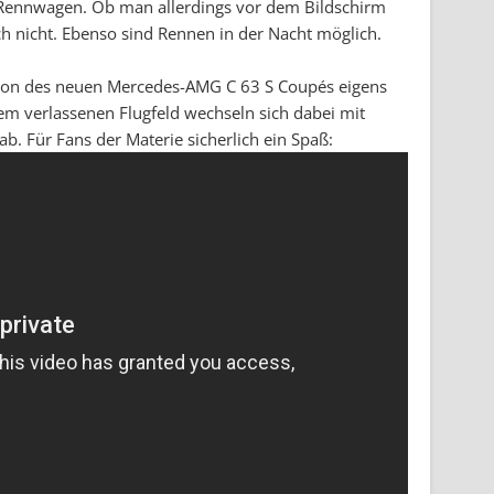
r Rennwagen. Ob man allerdings vor dem Bildschirm
ch nicht. Ebenso sind Rennen in der Nacht möglich.
ation des neuen Mercedes-AMG C 63 S Coupés eigens
em verlassenen Flugfeld wechseln sich dabei mit
b. Für Fans der Materie sicherlich ein Spaß: