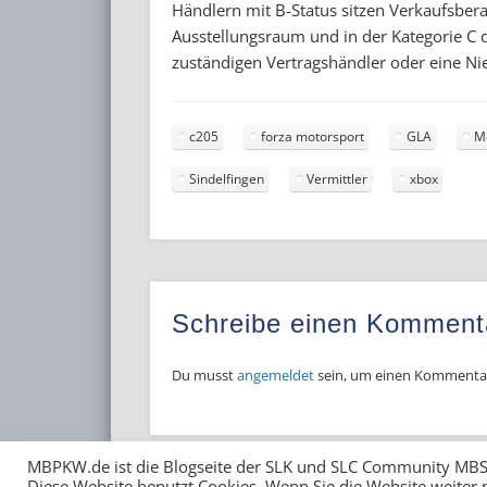
Händlern mit B-Status sitzen Verkaufsbera
Ausstellungsraum und in der Kategorie C 
zuständigen Vertragshändler oder eine N
c205
forza motorsport
GLA
M
Sindelfingen
Vermittler
xbox
Schreibe einen Komment
Du musst
angemeldet
sein, um einen Kommenta
MBPKW.de ist die Blogseite der SLK und SLC Community MBS
Diese Website benutzt Cookies. Wenn Sie die Website weiter 