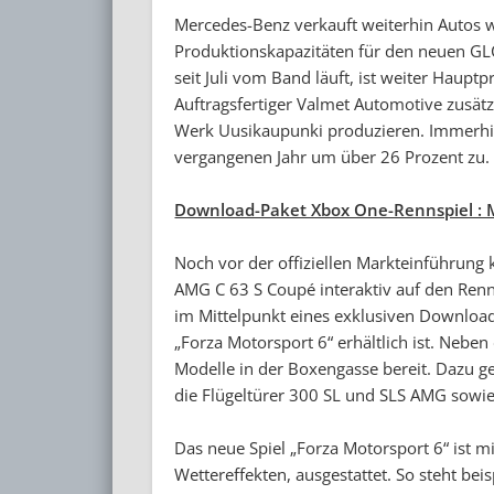
Mercedes-Benz verkauft weiterhin Autos 
Produktionskapazitäten für den neuen G
seit Juli vom Band läuft, ist weiter Haupt
Auftragsfertiger Valmet Automotive zusätz
Werk Uusikaupunki produzieren. Immerhin
vergangenen Jahr um über 26 Prozent zu.
Download-Paket Xbox One-Rennspiel : 
Noch vor der offiziellen Markteinführung
AMG C 63 S Coupé interaktiv auf den Renn
im Mittelpunkt eines exklusiven Download
„Forza Motorsport 6“ erhältlich ist. Neb
Modelle in der Boxengasse bereit. Dazu g
die Flügeltürer 300 SL und SLS AMG sowie
Das neue Spiel „Forza Motorsport 6“ ist mi
Wettereffekten, ausgestattet. So steht bei