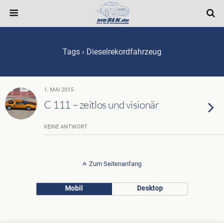
Tags › Dieselrekordfahrzeug
1. MAI 2015
C 111 – zeitlos und visionär
KEINE ANTWORT
Zum Seitenanfang
Mobil
Desktop