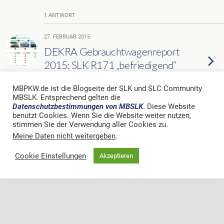
1 ANTWORT
27. FEBRUAR 2015
DEKRA Gebrauchtwagenreport
2015: SLK R171 „befriedigend“
MBPKW.de ist die Blogseite der SLK und SLC Community
KEINE ANTWORT
MBSLK. Entsprechend gelten die
Datenschutzbestimmungen von MBSLK
. Diese Website
benutzt Cookies. Wenn Sie die Website weiter nutzen,
stimmen Sie der Verwendung aller Cookies zu.
Zum Seitenanfang
Meine Daten nicht weitergeben
.
Mobil
Desktop
Cookie Einstellungen
Akzeptieren