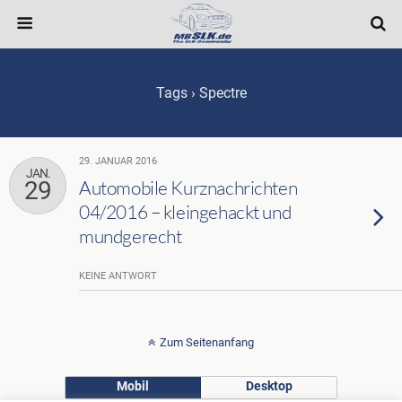
Tags › Spectre
29. JANUAR 2016
JAN.
29
Automobile Kurznachrichten
04/2016 – kleingehackt und
mundgerecht
KEINE ANTWORT
Zum Seitenanfang
Mobil
Desktop